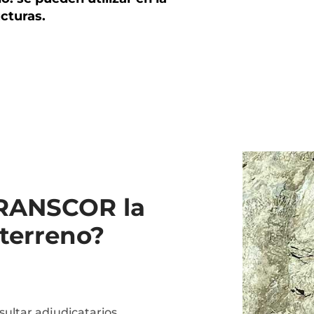
cturas.
 RANSCOR la
 terreno?
sultar adjudicatarios