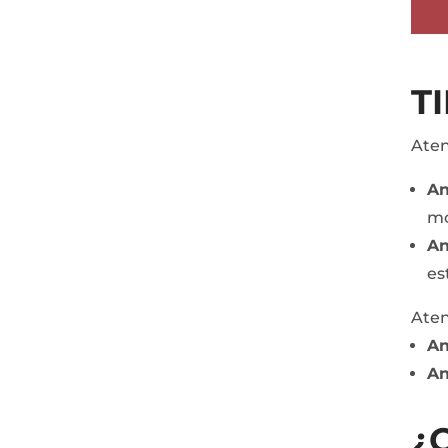
T
Aten
An
mo
An
es
Aten
An
An
¿