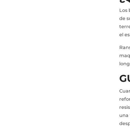
Los 
de s
terr
el e
Rans
maqu
long
G
Cuan
refo
resi
una 
desp